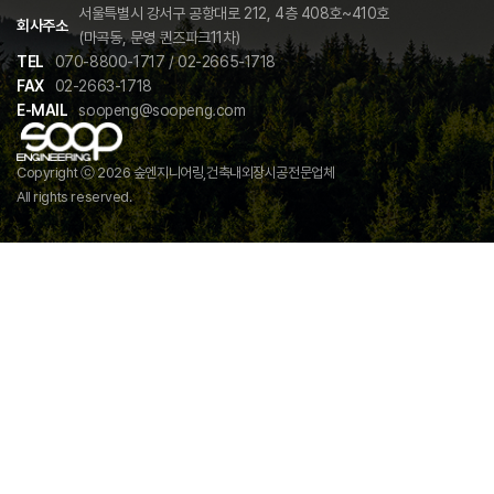
서울특별시 강서구 공항대로 212, 4층 408호~410호
회사주소
(마곡동, 문영 퀸즈파크11차)
TEL
070-8800-1717 / 02-2665-1718
FAX
02-2663-1718
E-MAIL
soopeng@soopeng.com
Copyright ⓒ 2026 숲엔지니어링,건축내외장시공전문업체
All rights reserved.