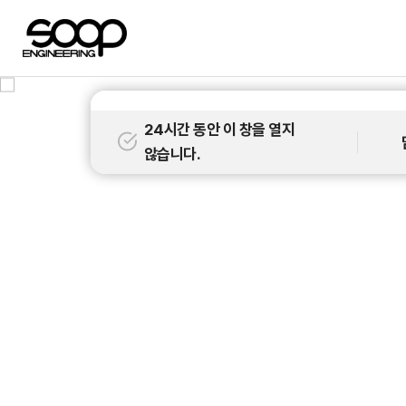
24시간 동안 이 창을 열지
않습니다.